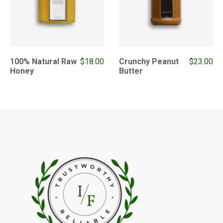
100% Natural Raw
$
18.00
Crunchy Peanut
$
23.00
Honey
Butter