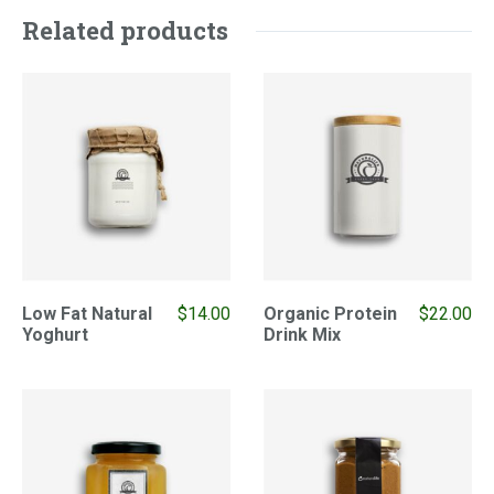
Related products
Low Fat Natural
$
14.00
Organic Protein
$
22.00
Yoghurt
Drink Mix